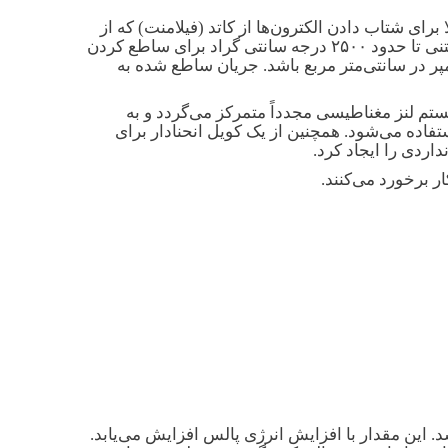
الا برای شتاب دادن الکترون‌ها از کاتد (فیلامنت) که از
جنس تنگستن می‌باشد، به سمت حفره آند استفاده می‌شود. الکترون‌ها از رشته تنگستنی داغ ساطع می‌شوند. کاتد تنگستنی تا حدود ۲۵۰۰ درجه سانتی گراد برای ساطع کردن
 حرارت داده می‌شود. معیار مناسب بودن مقدار الکترون ساطع شده، شدت جریان می‌باشد که باید بین ۵ تا ۱۵ آمپر در سانتی‌متر مربع باشد. جریان ساطع شده به
تم لنز مغناطیسی مجدداً متمرکز می‌گردد و به
مغناطیسی برای متمرکز کردن پرتو به یک نقطه با گستره قطر ۱۲ تا ۲۵ میکرومتر استفاده می‌شود. همچنین از یک کویل انحنادار برای
رین حالت به ۰٫۱ سانتی‌متر مکعب بر دقیقه می‌رسد. این مقدار با افزایش انرژی پالس افزایش می‌یابد.