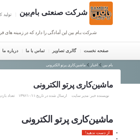
شرکت صنعتی بام‌بین
تولید ک
شـرکت بـام بین این آمادگی را دارد که در زمینه های ف
کرایه بالابر,اجاره بالابر,بالابر هیدرولیکی,بالابر خوب,بالابر اصل,بالابر ارزان,گارانتی بالابر,راهبند,راهبند کنترل تردد,راهبند خودکار,بالابر,اجاره بالابر,بالابر,بالا بر اجاره,بالابر اجاره ی,بالابر,بالا بر,با لابر,با لا بر,بالابر
صفحه نخست
گالری تصاویر
تماس با ما
درباره ما
بام بین
اخبار
ماشین‌کاری پرتو الکترونی
ماشین‌کاری پرتو الکترونی
نویسنده خبر: مدیر سایت ارسال شده در تاریخ:۱۳۹۶/۱۰/۱۱ تعداد بازدید خبر: ۵,۱۲۵
ماشین‌کاری پرتو الکترونی
از دست ندهید!