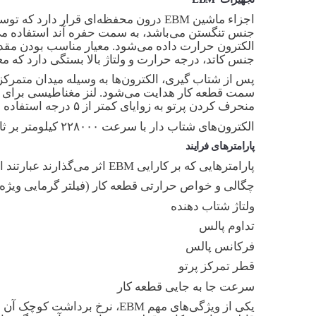
اجزاء ماشین EBM درون محفظه‌ای قرار دا
جنس کاتد، درجه حرارت و ولتاژ بالا بستگی دارد که معمولاً در حد ۲۰
پس از شتاب گیری، الکترون‌ها به وسیله میدان متمرک
منحرف کردن پرتو به زوایای کمتر از ۵ درجه استفاده می‌شود. با توجه به این انحراف می‌توان شکل‌ها و ساختارهای استانداردی را ایجاد کرد.
الکترون‌های شتاب دار با سرعت ۲۲۸۰۰۰ کیلومتر بر ثانیه در یک سطح تعیین شده به قطر ۰٫۲۵ میلی‌متر به سطح قطعه کار برخورد می‌کنند.
پارامترهای فرایند
پارامترهایی که بر کارایی EBM اثر می‌گذارند عبارتند از:
چگالی و خواص حرارتی قطعه کار (فیلتر گرمایی ویژه
ولتاژ شتاب دهنده
تداوم پالس
فرکانس پالس
قطر تمرکز پرتو
سرعت جا به جایی قطعه کار