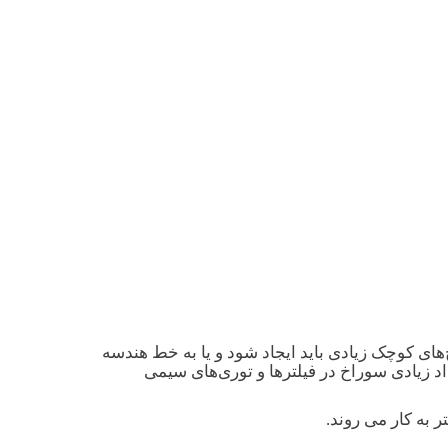
های کوچک زیادی باید ایجاد شود و یا به خط هندسه
. به خصوص در صنایع نساجی و شیمیایی از EBM به منظور تولید تعداد زیادی سوراخ در فیلترها و توری‌های سیمی