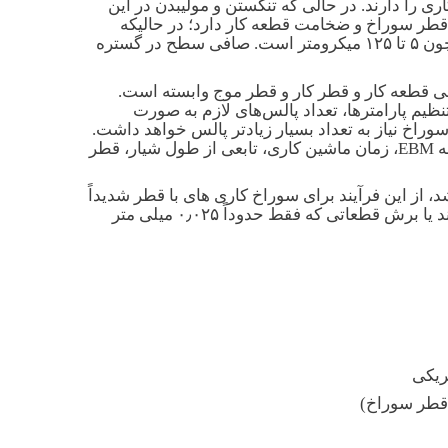
 را دارند. در حالی که تنگستن و مولیبدن در این
 قطر سوراخ و ضخامت قطعه کار دارد؛ در حالیکه
صافی سطح به انرژی پالس بستگی دارد. بسته به شرایط قطعه کار، تلرانس سوراخ‌های دریل شده در گستره مقادیری چون ۵ تا ۱۲۵ میکرومتر است. صافی سطح در گستره
لی قطعه کار و قطر کار و قطر موج وابسته است.
نظیم پارامترها، تعداد پالس‌های لازم به صورت
راخ نیاز به تعداد بسیار زیادتر پالس خواهد داشت.
زمان ماشین کاری در EBM برای یک سوراخ معین، به تعداد پالس‌ها و فرکانس آن بستگی دارد. برای شیار تراشی به وسیله EBM، زمان ماشین کاری، تابعی از طول شیار، قطر
، از این فرآیند برای سوراخ کاری های با قطر شدیداً
کم (تا ۰٫۰۵ میلی متر) استفاده می شود. هم چنین مته کاری هایی که سوراخ هایی با نسبت عمق به قطر بسیار بالایی دارند یا برش قطعاتی که فقط حدوداً ۰٫۰۲۵ میلی متر
ریکی