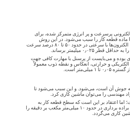
 که از جریان پرتوهای الکترونی پرسرعت و پر انرژی متمرکز شده، برای
با ماده قطعه کار را سبب می‌شود. در این روش
ماشین کاری از یک ولتاژ بالا که معمولاً تا ۱۲۰ کیلوولت است، استفاده می شود. از یک تفنگ الکترونی برای شتاب دادن به الکترون‌ها با سرعتی در حدود ۵۰ تا ۸۰ درصد سرعت
۰٫۰ میلیمتر برساند.
حفاظت و پوشش ضروری بوده و می‌بایست از پرسنل با مهارت کافی جهت
لی، رسانایی الکتریکی و حرارتی، انعکاس و نقطه ذوب معمولاً
طه جوش آن است، می‌شود. و این سبب می‌شود تا
؛ اما اعتقاد بر این است که سطح قطعه کار به
وسیله ترکیب فشار الکترون و کشش سطحی ذوب می‌شود. ماده مذاب به سرعت خارج و تبخیر می‌گردد و در نتیجه، نرخ براده برداری در حدود ۱۰ میلی‌متر مکعب بر دقیقه را