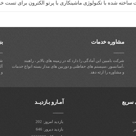
ساخته شده با تکنولوژی ماشینکاری با پرتو الکترون برای تست 
مشاوره خدمات
بن
شرکت بامبین این آمادگی را دارد که در زمینه های بالابر ، راهبند
شر
،آسانسور ،سیستم های حفاظتی و دوربین های مدار بسته انواع خدمات
آل
و مشاوره را ارئه دهد.
و 
سریع
آمـارو بـازدیــد
ت
بازدید امروز: 202
ر
بازدید دیرور: 646