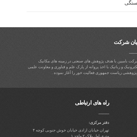
خستگی
یان شرکت
کت بامبین با هدف پژوهش های صنعتی در زمینه های مکانیک
کترونیک و رباتیک با اخذ پروانه از پارک علم و فناوری و معاونت علمی
پژوهشی ریاست جمهوری فعالیت خور را آغاز نموده .
راه های ارتباطی
دفتر مرکزی:
تهران خیابان ازادی خیابان خوش جنوبی کوچه ۴
متری اول پلاک ۲ واحد ۱