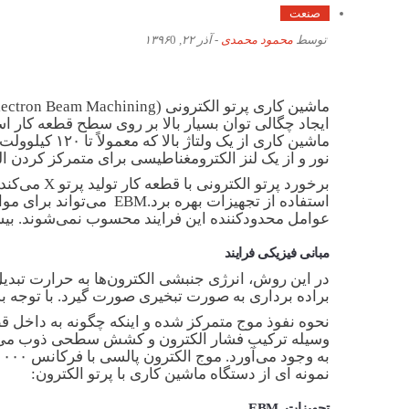
صنعت
توسط
محمود محمدی
-
آذر ۲۲, ۱۳۹۶
0
ایجاد چگالی توان بسیار بالا بر روی سطح قطعه کار اس
نور و از یک لنز الکترومغناطیسی برای متمرکز کردن الکترون ه
برخورد پر
استفاده از تجهیزات بهر
عوامل محدودکننده این فرایند محسوب نمی‌شوند. بیشترین کاربرد EBM در صنعت، دریل کاری دقیق سوراخ‌های کوچک از گس
مبانی فیزیکی فرایند
در این روش، انرژی جنبشی الکترون‌ها به حرارت تبد
براده برداری به صورت تبخیری صورت گیرد. با توجه به شدت قدرت ۱٫۵۵MW/mm2 که در این روش رخ می‌دهد، تمام مواد مهند
نحوه نفوذ موج متمرکز شده و اینکه چگونه به داخل قط
به وجود می‌آورد. موج الکترون پالسی با فرکانس ۱۰۰۰۰ هرتز سبب کاهش درجه حرارت قطعه کار در خارج از منطقه ماشین کاری می‌گردد.
نمونه ای از دستگاه ماشین کاری با پرتو الکترون:
تجهیزات
EBM