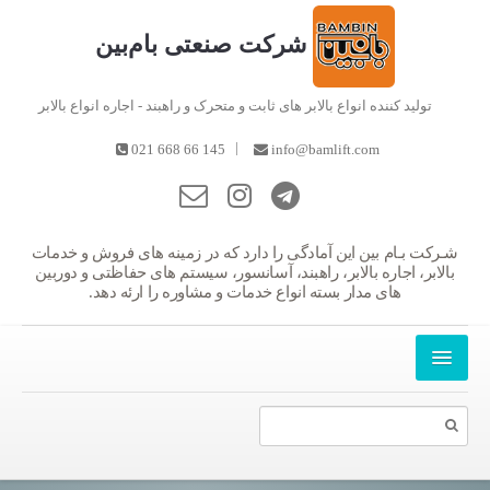
شرکت صنعتی بام‌بین
تولید کننده انواع بالابر های ثابت و متحرک و راهبند - اجاره انواع بالابر
|
021 668 66 145
info@bamlift.com
شـرکت بـام بین این آمادگی را دارد که در زمینه های فروش و خدمات
بالابر، اجاره بالابر، راهبند، آسانسور، سیستم های حفاظتی و دوربین
های مدار بسته انواع خدمات و مشاوره را ارئه دهد.
کرایه بالابر,اجاره بالابر,بالابر هیدرولیکی,بالابر خوب,بالابر اصل,بالابر ارزان,گارانتی بالابر,راهبند,راهبند کنترل تردد,راهبند خودکار,بالابر,اجاره بالابر,بالابر,بالا بر اجاره,بالابر اجاره ی,بالابر,بالا بر,با لابر,با لا بر,بالابر
محصولات بام بین
دانلود کاتالوگ
145 866 66 - 021
درباره ما
افتخارات
دفاتر و نمایندگی ها