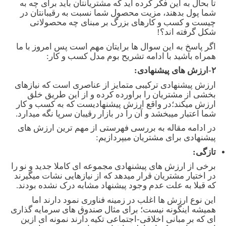
تا بحال به این فکر کرده اید که مشتریانتان باید برای چه به
شما پول بدهند، مزیت محصول شما نسبت به رقیبانتان در
چیست و کسب و کارهای بزرگ بر مبنای چه محصولاتی
شکل گرفته اند؟!
اگر پاسخ به این سوال ها برایتان مهم است پس امروز با ما
همراه باشید با ادامه تشریح بوم مدل کسب و کار:
۲-ارزش های پیشنهادی:
ارزش پیشنهادی ترکیبی متمایز از عناصری است که نیازهای
بخشی از مشتریان را براورده کرده و از این طریق خلق
ارزش میکند؛در واقع ارزش پیشنهادیست که به کسب و کار
شما اعتبار میبخشد و آن را در بازار رقیبان سرپا نگه میدارد.
در ادامه مقاله به بررسی فهرستی از مهم ترین ارزش های
پیشنهادی برای مشتریان میپردازیم:
تازگی:
برخی از ارزش های پیشنهادی مجموعه ای کاملا جدید و نو را
در اختیار مشتریان قرار میدهد که از نیازهایی نشات میگیرند
که قبلا به علت عدم وجود پیشنهاد مشابه درک نشده بودند.
این نوع ارزش ها اغلب در زمینه فناوری نمود دارند اما
همیشه اینگونه نیست؛ برای مثال صندوق های سرمایه گذاری
ای که بر مبانی اخلاقی-اجتماعی تکیه دارند نمونه ای ازین