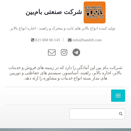
شرکت صنعتی بام‌بین
تولید کننده انواع بالابر های ثابت و متحرک و راهبند - اجاره انواع بالابر
|
021 668 66 145
info@bamlift.com
شـرکت بـام بین این آمادگی را دارد که در زمینه های فروش و خدمات
بالابر، اجاره بالابر، راهبند، آسانسور، سیستم های حفاظتی و دوربین
های مدار بسته انواع خدمات و مشاوره را ارئه دهد.
کرایه بالابر,اجاره بالابر,بالابر هیدرولیکی,بالابر خوب,بالابر اصل,بالابر ارزان,گارانتی بالابر,راهبند,راهبند کنترل تردد,راهبند خودکار,بالابر,اجاره بالابر,بالابر,بالا بر اجاره,بالابر اجاره ی,بالابر,بالا بر,با لابر,با لا بر,بالابر
محصولات بام بین
دانلود کاتالوگ
145 866 66 - 021
درباره ما
افتخارات
دفاتر و نمایندگی ها